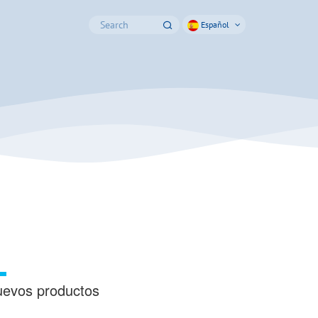
Español
evos productos