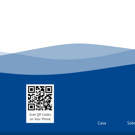
Scan QR Codes
on Your Phone
Casa
Sob