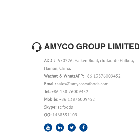
AMYCO GROUP LIMITE
ADD：
570226, Haiken Road, ciudad de Haikou,
Hainan, China.
Wechat & WhatsAPP:
+86 13876009452
Email:
sales@amycoseafoods.com
Tel:
+86 138 76009452
Mobile:
+86 13876009452
Skype:
ac.foods
QQ:
1468351109